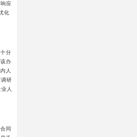
急响应
优化
也十分
为该办
室内人
度调研
企业人
的合同