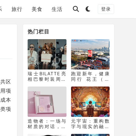
乐
旅行
美食
生活
登录
热门栏目
瑞士BILATTE亮
跑迎新年，健康
相巴黎时装周：
同行 花王（中
公共区
以瑞士院线科技
国）助力徐汇滨
征服秀场，获好
江长跑节为2025
商用项
莱坞顶级化妆师
画上活力句点
维成本
挚荐
同类项
造物者：一场与
元宇宙：重构数
材质的对话，如
字与现实的融合
何重塑软膜科技
生态