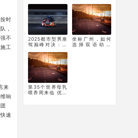
PLUS，让年底购
瑞王者系列P70窗
车再不用妥协
膜重塑车膜行业
标准
能按时
团队，
力强不
2025都市型男座
坐标广州，如何
驾巅峰对决：新
选择双语幼儿
由施工
日梦想6何以从中
园？2026最新指
突出“重围”？
南：聚焦课程、
场地与升学衔接
店来
第35个世界母乳
喂养周来临 优博
运维响
瑞可嘉26年以科
研致敬母乳
后团
现快速