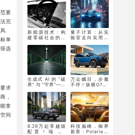
边界
规范要
无法完
策风
新能源技术：构
量子计算：从实
建零碳社会的核
验室走向实用化
应标单
心支撑
的 “算力革命”
道筛选
生成式 AI 的 “破
万众瞩目，步履
界” 与 “守界”——
不停！纵横G700
的要求
重塑产业生态的
上市百天销量突
双重革命
破10331辆！
务商，
只能拿
业空间
8.29万起享越级
科技巅峰，御界
配置！瑞虎7
新章：Polarie拜