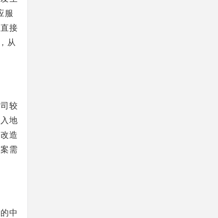
应服
有直接
，从
公司较
引入地
能改造
方案需
块的中