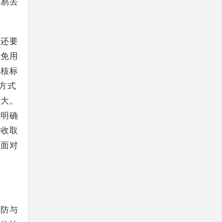
极易丢
，还要
避免用
考核标
方式
很大。
。明确
次收取
来面对
消防与