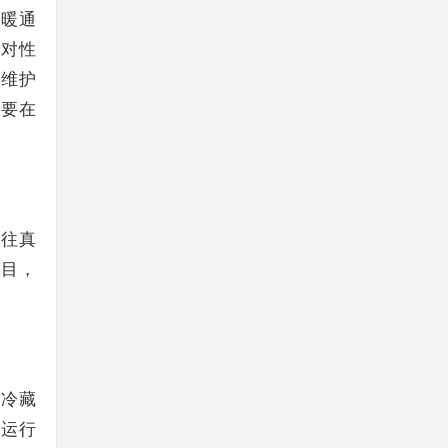
工暖通
但对性
易维护
需要在
过往真
项目，
、冷藏
时运行