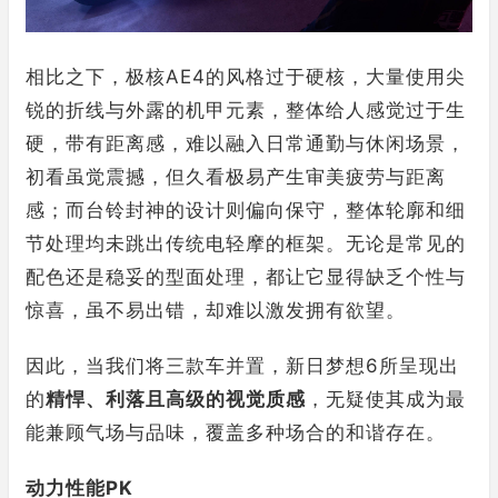
相比之下，极核AE4的风格过于硬核，大量使用尖
锐的折线与外露的机甲元素，整体给人感觉过于生
硬，带有距离感，难以融入日常通勤与休闲场景，
初看虽觉震撼，但久看极易产生审美疲劳与距离
感；而台铃封神的设计则偏向保守，整体轮廓和细
节处理均未跳出传统电轻摩的框架。无论是常见的
配色还是稳妥的型面处理，都让它显得缺乏个性与
惊喜，虽不易出错，却难以激发拥有欲望。
因此，当我们将三款车并置，新日梦想6所呈现出
的
精悍、利落且高级的视觉质感
，无疑使其成为最
能兼顾气场与品味，覆盖多种场合的和谐存在。
动力性能
PK