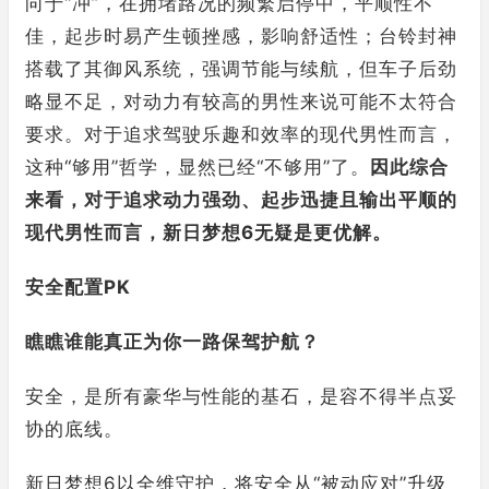
向于“冲”，在拥堵路况的频繁启停中，平顺性不
佳，起步时易产生顿挫感，影响舒适性；台铃封神
搭载了其御风系统，强调节能与续航，但车子后劲
略显不足，对动力有较高的男性来说可能不太符合
要求。对于追求驾驶乐趣和效率的现代男性而言，
这种“够用”哲学，显然已经“不够用”了。
因此综合
来看，对于追求动力强劲、起步迅捷且输出平顺的
现代男性而言，新日梦想6无疑是更优解。
安全配置
PK
瞧瞧
谁
能真正
为你
一路
保驾护航？
安全，是所有豪华与性能的基石，是容不得半点妥
协的底线。
新日梦想6以全维守护，将安全从“被动应对”升级