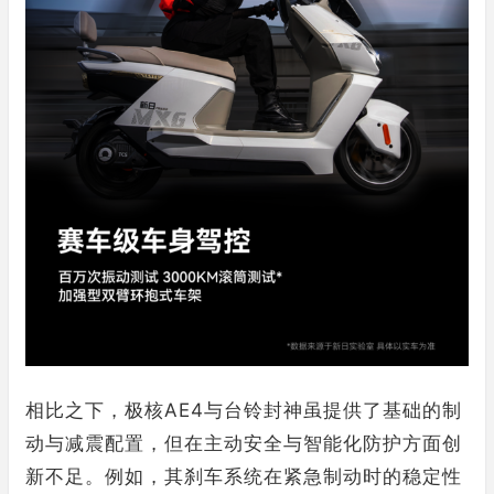
相比之下，极核AE4与台铃封神虽提供了基础的制
动与减震配置，但在主动安全与智能化防护方面创
新不足。例如，其刹车系统在紧急制动时的稳定性