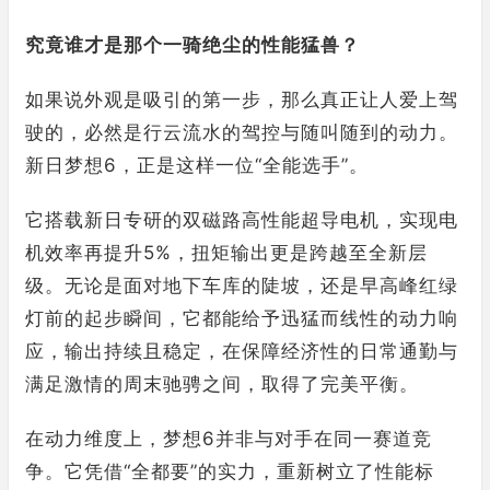
究竟
谁才是
那个一骑绝尘
的性能猛兽？
如果说外观是吸引的第一步，那么真正让人爱上驾
驶的，必然是行云流水的驾控与随叫随到的动力。
新日梦想6，正是这样一位“全能选手”。
它搭载新日专研的双磁路高性能超导电机，实现电
机效率再提升5%，扭矩输出更是跨越至全新层
级。无论是面对地下车库的陡坡，还是早高峰红绿
灯前的起步瞬间，它都能给予迅猛而线性的动力响
应，输出持续且稳定，在保障经济性的日常通勤与
满足激情的周末驰骋之间，取得了完美平衡。
在动力维度上，梦想6并非与对手在同一赛道竞
争。它凭借“全都要”的实力，重新树立了性能标